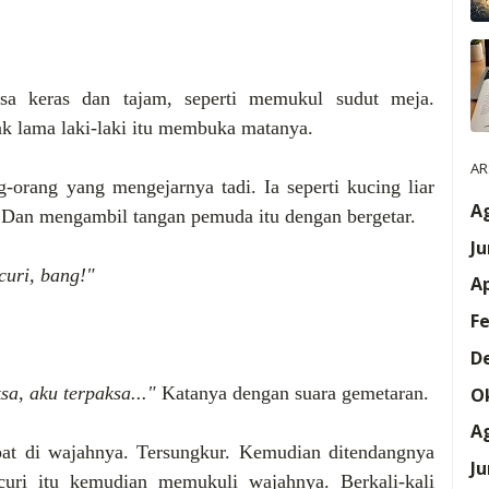
rasa keras dan tajam, seperti memukul sudut meja.
ak lama laki-laki itu membuka matanya.
AR
-orang yang mengejarnya tadi. Ia seperti kucing liar
A
k. Dan mengambil tangan pemuda itu dengan bergetar.
Ju
curi, bang!"
Ap
Fe
D
O
sa, aku terpaksa..."
Katanya dengan suara gemetaran.
A
epat di wajahnya. Tersungkur. Kemudian ditendangnya
Ju
ncuri itu kemudian memukuli wajahnya. Berkali-kali