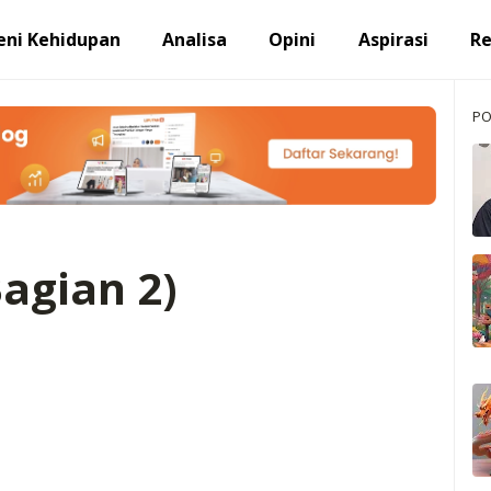
eni Kehidupan
Analisa
Opini
Aspirasi
R
PO
agian 2)