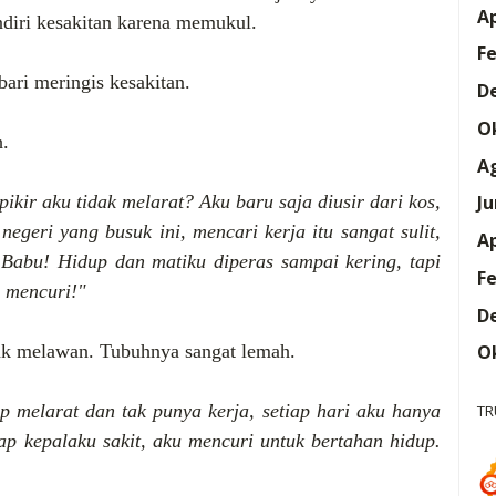
Ap
ndiri kesakitan karena memukul.
Fe
ari meringis kesakitan.
D
O
h.
A
Ju
ir aku tidak melarat? Aku baru saja diusir dari kos,
negeri yang busuk ini, mencari kerja itu sangat sulit,
Ap
Babu! Hidup dan matiku diperas sampai kering, tapi
Fe
u mencuri!"
D
O
u tak melawan. Tubuhnya sangat lemah.
 melarat dan tak punya kerja, setiap hari aku hanya
TR
p kepalaku sakit, aku mencuri untuk bertahan hidup.