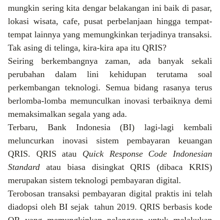
mungkin sering kita dengar belakangan ini baik di pasar,
lokasi wisata, cafe, pusat perbelanjaan hingga tempat-
tempat lainnya yang memungkinkan terjadinya transaksi.
Tak asing
di telinga
, kira-kira apa itu QRIS?
Seiring berkembangnya zaman,
ada banyak sekali
perubahan dalam lini kehidupan terutama soal
perkembangan teknologi. Semua bidang rasanya terus
berlomba-lomba memunculkan inovasi terbaiknya demi
memaksimalkan segala yang ada.
Terbaru,
Bank Indonesia
(BI)
lagi-lagi kembali
meluncurkan inovasi sistem pembayaran keuangan
QRIS.
QRIS atau
Quick Response Code Indonesian
Standard
atau biasa disingkat QRIS (dibaca KRIS)
merupakan sistem teknologi pembayaran digital.
Terobosan transaksi pembayaran digital praktis ini telah
diadopsi oleh B
I
sejak
tahun 2019. QRIS berbasis kode
QR yang memungkinkan pelanggan untuk melakukan