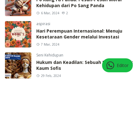
Kehidupan dari Po Sang Panda
6 Mar, 2024
2
aspirasi
Hari Perempuan Internasional: Menuju
Kesetaraan Gender melalui Investasi
7 Mar, 2024
Seni Kehidupan
Hukum dan Keadilan: Sebuah Diskusi Klasik
Editor
Kaum Sofis
29 Feb, 2024
TERBARU
Dari Ki Hadjar ke Kung Fu Panda, Apa yang
Membuatku Tertarik?
2026/8/2
Makna Kebahagian dari Filsuf Berkumis
Tebal