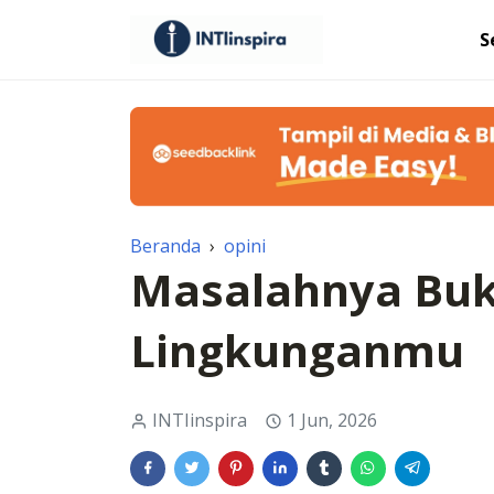
S
Beranda
›
opini
Masalahnya Buk
Lingkunganmu
INTIinspira
1 Jun, 2026