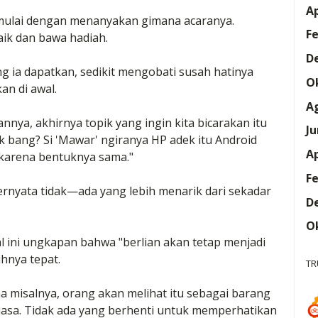
Ap
 mulai dengan menanyakan gimana acaranya.
Fe
aik dan bawa hadiah.
D
ng ia dapatkan, sedikit mengobati susah hatinya
O
an di awal.
A
annya, akhirnya topik yang ingin kita bicarakan itu
Ju
 bang? Si 'Mawar' ngiranya HP adek itu Android
Ap
 karena bentuknya sama."
Fe
 ternyata tidak—ada yang lebih menarik dari sekadar
D
O
l ini ungkapan bahwa "berlian akan tetap menjadi
uhnya tepat.
TR
lima misalnya, orang akan melihat itu sebagai barang
iasa. Tidak ada yang berhenti untuk memperhatikan