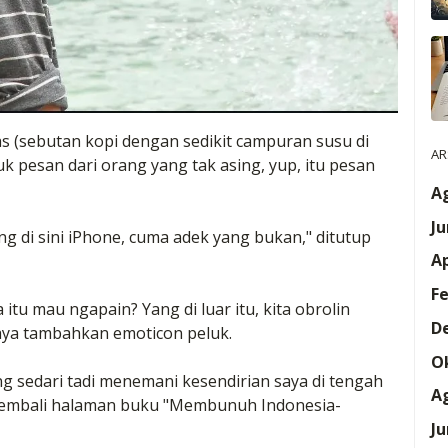
s (sebutan kopi dengan sedikit campuran susu di
AR
k pesan dari orang yang tak asing, yup, itu pesan
A
Ju
g di sini iPhone, cuma adek yang bukan," ditutup
Ap
Fe
 itu mau ngapain? Yang di luar itu, kita obrolin
D
Saya tambahkan emoticon peluk.
O
 sedari tadi menemani kesendirian saya di tengah
A
embali halaman buku "Membunuh Indonesia-
Ju