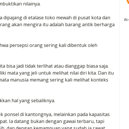
mbuktikan nilainya.
 ia dipajang di etalase toko mewah di pusat kota dan
IN
orang akan mengira itu adalah barang antik berharga
 bahwa persepsi orang sering kali dibentuk oleh
ta bisa jadi tidak terlihat atau dianggap biasa saja.
 mata yang jeli untuk melihat nilai diri kita. Dan itu
ta manusia memang sering kali melihat konteks
kkan hal yang sebaliknya.
rek ponsel di kantongnya, melainkan pada kapasitas
epat. Ia datang bukan dengan gawai terbaru, tapi
nih, dan dengan kemampuan yang sudah ia rawat