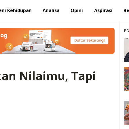
eni Kehidupan
Analisa
Opini
Aspirasi
R
PO
an Nilaimu, Tapi