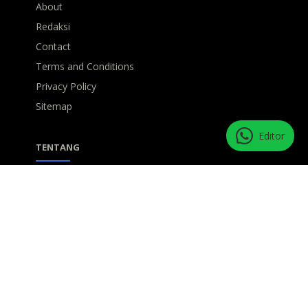
About
Redaksi
Contact
Terms and Conditions
Privacy Policy
Sitemap
Editor
TENTANG
INTIinspira mengajak semua pembaca untuk saling
berbagi refleksi kehidupan, inspirasi dan harapan.
BERLANGGANAN
Jangan biarkan inspirasimu kering, bergabunglah
bersama kami!