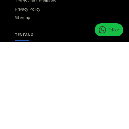
Terms and Conditions
Privacy Policy
Sitemap
Editor
TENTANG
INTIinspira mengajak semua pembaca untuk saling
berbagi refleksi kehidupan, inspirasi dan harapan.
BERLANGGANAN
Jangan biarkan inspirasimu kering, bergabunglah
bersama kami!
Copyright © 2025 INTIinspira