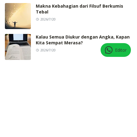
Makna Kebahagian dari Filsuf Berkumis
Tebal
2026/7/20
Kalau Semua Diukur dengan Angka, Kapan
Kita Sempat Merasa?
Editor
2026/7/20
ARSIP
Agu 2026
Jul 2026
[1]
[9]
Jun 2026
Mei 2026
[36]
[33]
Apr 2026
Mar 2026
[5]
[7]
Feb 2026
Jan 2026
[4]
[5]
Des 2025
Nov 2025
[13]
[9]
Okt 2025
Sep 2025
[7]
[9]